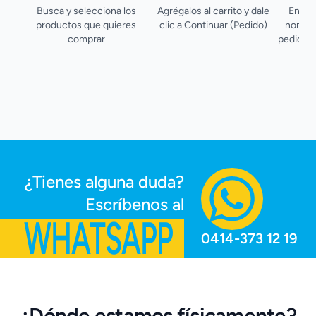
Busca y selecciona los
Agrégalos al carrito y dale
En Ch
productos que quieres
clic a Continuar (Pedido)
nombre,
comprar
pedido (
mé
¿Tienes alguna duda?
Escríbenos al
WHATSAPP
0414-373 12 19
¿Dónde estamos físicamente?